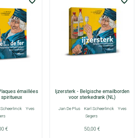
favorite_border
favorite_border
 Plaques émaillées
Ijzersterk - Belgische emailborden
spiritueux
voor sterkedrank (NL)
 Scheerlinck
Yves
Jan De Plus
Karl Scheerlinck
Yves
ers
Segers
00 €
50,00 €