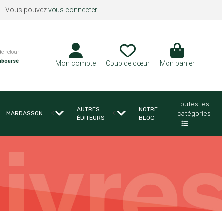
Vous pouvez
vous connecter
.
de retour
mboursé
Mon compte
Coup de cœur
Mon panier
Toutes les
AUTRES
NOTRE
<
<
catégories
MARDASSON
ÉDITEURS
BLOG