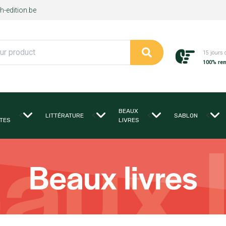
-edition.be
15 jours 
100% re
BEAUX
<
<
<
<
LITTÉRATURE
SABLON
TES
LIVRES