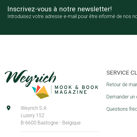
Inscrivez-vous à notre newsletter!
Introduisez votre adresse e-mail pour être informé de nos n
SERVICE C
Retour de ma
Demander un 
Weyrich S.A.
Questions fré
Luzery 152
B-6600 Bastogne - Belgique