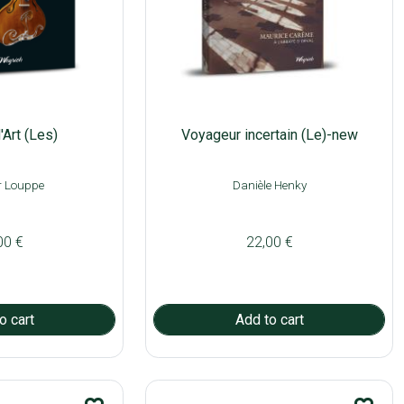
'Art (Les)
Voyageur incertain (Le)-new
r Louppe
Danièle Henky
00 €
22,00 €