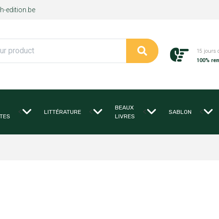
-edition.be
15 jours 
100% re
BEAUX
<
<
<
<
LITTÉRATURE
SABLON
TES
LIVRES