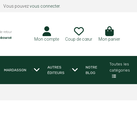
Vous pouvez
vous connecter
.
de retour
mboursé
Mon compte
Coup de cœur
Mon panier
Toutes les
AUTRES
NOTRE
<
<
catégories
MARDASSON
ÉDITEURS
BLOG