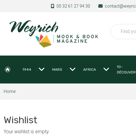
Skip to main content
00 32 61 27 94 30
contact@weyrich
Search
10-
<
<
<
1944
MARS
AFRICA
DÉCOUVER
Home
Wishlist
Your wishlist is empty.