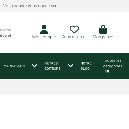
Vous pouvez
vous connecter
.
de retour
mboursé
Mon compte
Coup de cœur
Mon panier
Toutes les
AUTRES
NOTRE
<
<
catégories
MARDASSON
ÉDITEURS
BLOG