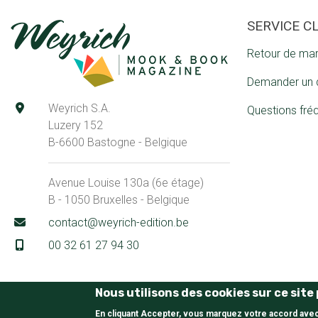
SERVICE C
Retour de ma
Demander un 
Weyrich S.A.
Questions fré
Luzery 152
B-6600 Bastogne - Belgique
Avenue Louise 130a (6e étage)
B - 1050 Bruxelles - Belgique
contact@weyrich-edition.be
00 32 61 27 94 30
Nous utilisons des cookies sur ce sit
En cliquant Accepter, vous marquez votre accord ave