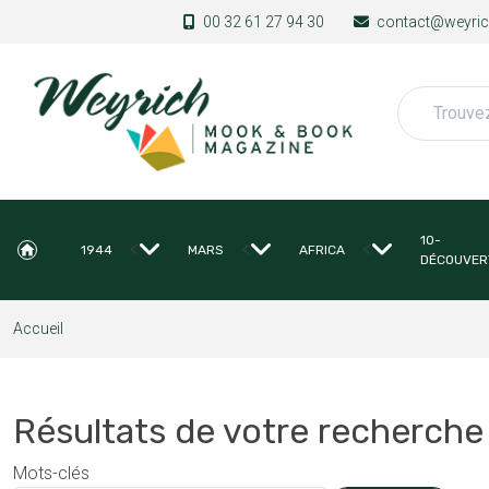
Aller au contenu principal
00 32 61 27 94 30
contact@weyrich
Rechercher
10-
<
<
<
1944
MARS
AFRICA
DÉCOUVER
Accueil
Résultats de votre recherche
Mots-clés