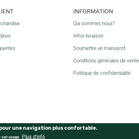
LIENT
INFORMATION
rchandise
Qui sommes nous?
devis
Infos livraison
quentes
Soumettre un manuscrit
Conditions générales de vente
Politique de confidentialité
e pour une navigation plus confortable.
Plus d'info
E-Commerce website
by Tostaky
c cet usage.