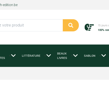
-edition.be
15 jours 
100% re
BEAUX
<
<
<
<
LITTÉRATURE
SABLON
TES
LIVRES