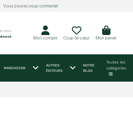
Vous pouvez
vous connecter
.
de retour
mboursé
Mon compte
Coup de cœur
Mon panier
Toutes les
AUTRES
NOTRE
<
<
catégories
MARDASSON
ÉDITEURS
BLOG