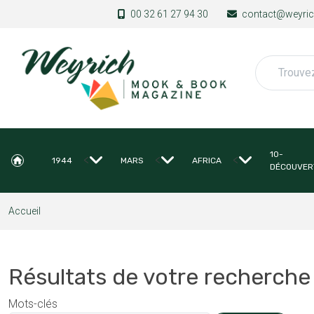
Aller au contenu principal
00 32 61 27 94 30
contact@weyrich
Rechercher
10-
<
<
<
1944
MARS
AFRICA
DÉCOUVER
Accueil
Résultats de votre recherche
Mots-clés