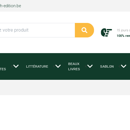
-edition.be
15 jours 
100% re
BEAUX
<
<
<
<
LITTÉRATURE
SABLON
TES
LIVRES