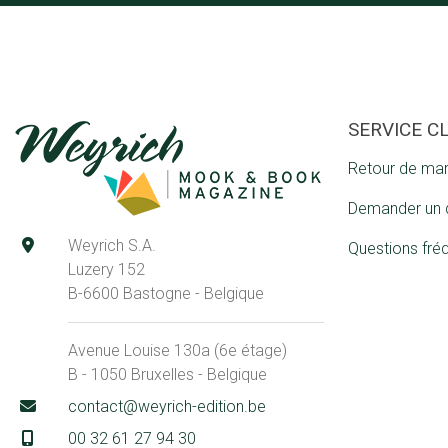
SERVICE C
Retour de ma
Demander un 
Weyrich S.A.
Questions fré
Luzery 152
B-6600 Bastogne - Belgique
Avenue Louise 130a (6e étage)
B - 1050 Bruxelles - Belgique
contact@weyrich-edition.be
00 32 61 27 94 30