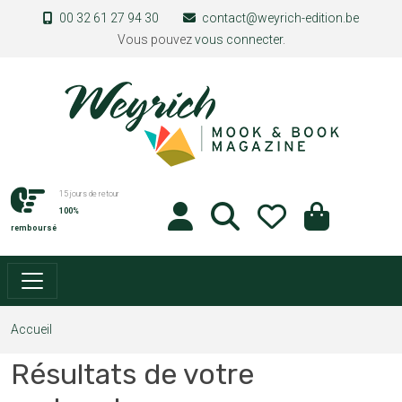
Aller au contenu principal
00 32 61 27 94 30
contact@weyrich-edition.be
Vous pouvez
vous connecter
.
15 jours de retour
100%
remboursé
Accueil
Résultats de votre