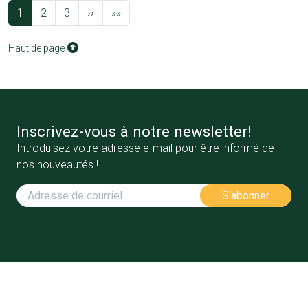
Pagination
Page suivante
Dernière page
1
2
3
››
»»
Haut de page
Inscrivez-vous à notre newsletter!
Introduisez votre adresse e-mail pour être informé de
nos nouveautés !