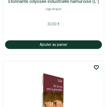
Etonnante odyssée industrielle namuroise (L')
Ugo Arquin
32,00 €
favorite_border