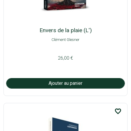
Envers de la plaie (L')
Clément Glesner
26,00 €
favorite_border