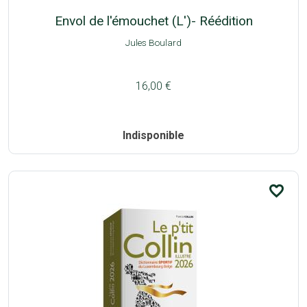
Envol de l'émouchet (L')- Réédition
Jules Boulard
16,00 €
Indisponible
favorite_border