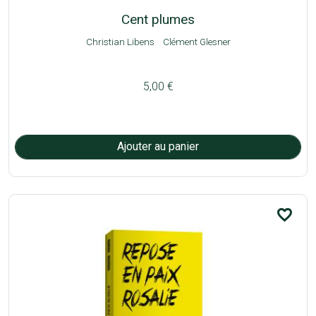
Cent plumes
Christian Libens
Clément Glesner
5,00 €
favorite_border