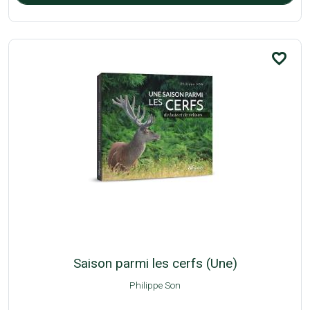
favorite_border
Saison parmi les cerfs (Une)
Philippe Son