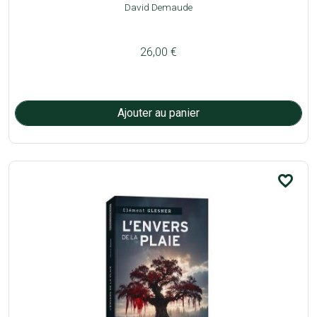
David Demaude
26,00 €
favorite_border