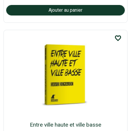
favorite_border
Entre ville haute et ville basse