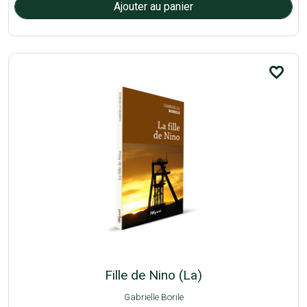
favorite_border
Fille de Nino (La)
Gabrielle Borile