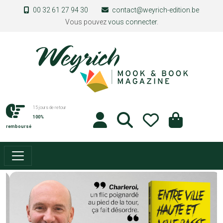
Aller au contenu principal
00 32 61 27 94 30
contact@weyrich-edition.be
Vous pouvez
vous connecter
.
15 jours de retour
100%
remboursé