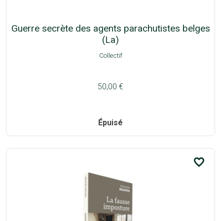
Guerre secrète des agents parachutistes belges
(La)
Collectif
50,00 €
Épuisé
favorite_border