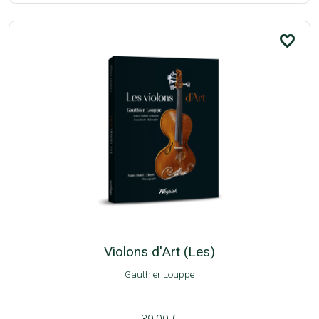
favorite_border
Violons d'Art (Les)
Gauthier Louppe