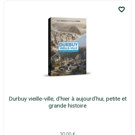
favorite_border
Durbuy vieille-ville, d'hier à aujourd'hui, petite et
grande histoire
30,00 €