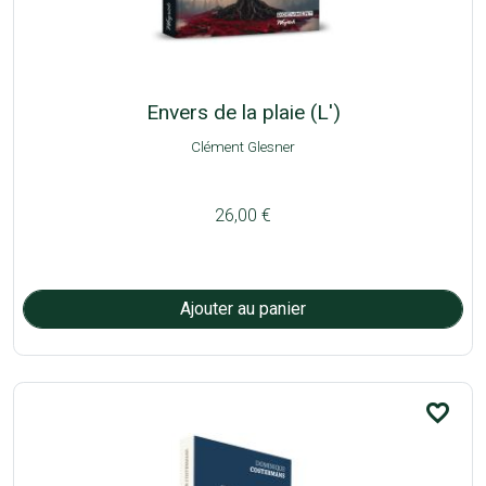
Envers de la plaie (L')
Clément Glesner
26,00 €
favorite_border