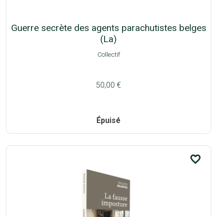
Guerre secrète des agents parachutistes belges
(La)
Collectif
50,00 €
Épuisé
favorite_border