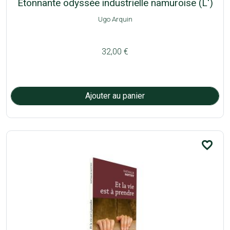
Etonnante odyssée industrielle namuroise (L')
Ugo Arquin
32,00 €
favorite_border