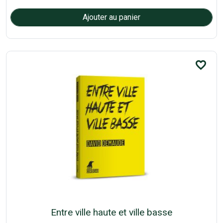
favorite_border
Entre ville haute et ville basse