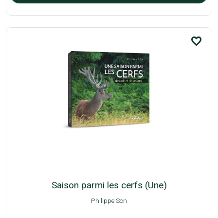
favorite_border
Saison parmi les cerfs (Une)
Philippe Son