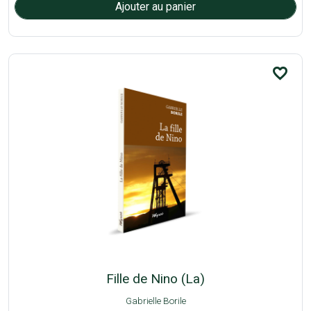
favorite_border
Fille de Nino (La)
Gabrielle Borile