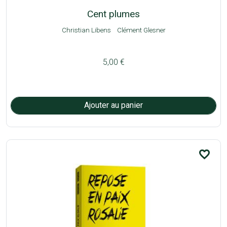
Cent plumes
Christian Libens
Clément Glesner
5,00 €
favorite_border