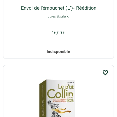
Envol de l'émouchet (L')- Réédition
Jules Boulard
16,00 €
Indisponible
favorite_border