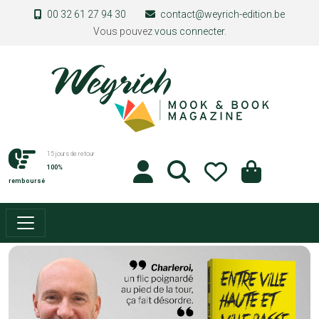
Aller au contenu principal
00 32 61 27 94 30
contact@weyrich-edition.be
Vous pouvez
vous connecter
.
15 jours de retour
100%
remboursé