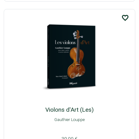
favorite_border
Violons d'Art (Les)
Gauthier Louppe