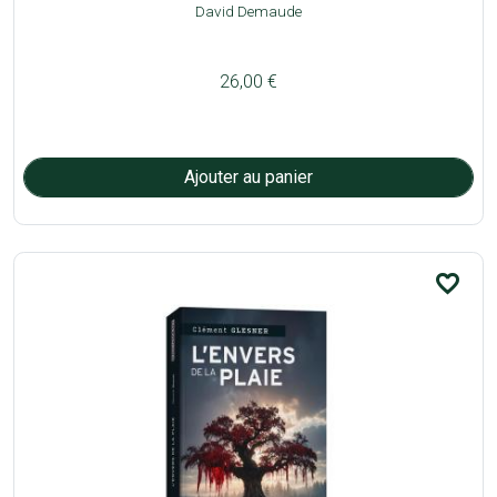
David Demaude
26,00 €
favorite_border