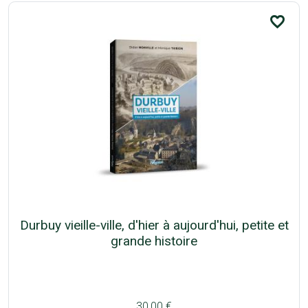
favorite_border
Durbuy vieille-ville, d'hier à aujourd'hui, petite et
grande histoire
30,00 €