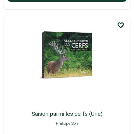
favorite_border
Saison parmi les cerfs (Une)
Philippe Son