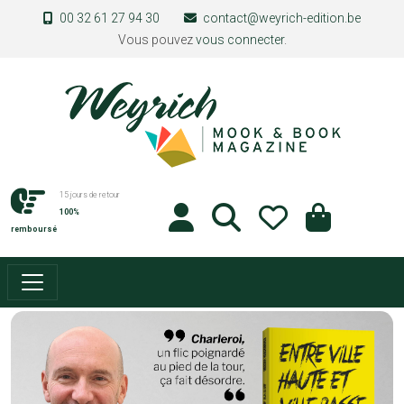
Aller au contenu principal
00 32 61 27 94 30
contact@weyrich-edition.be
Vous pouvez
vous connecter
.
15 jours de retour
100%
remboursé