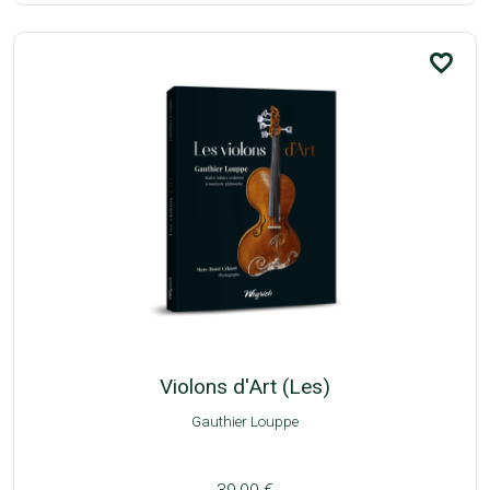
favorite_border
Violons d'Art (Les)
Gauthier Louppe