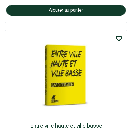
favorite_border
Entre ville haute et ville basse