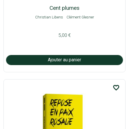
Cent plumes
Christian Libens
Clément Glesner
5,00 €
favorite_border