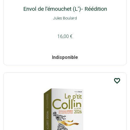
Envol de l'émouchet (L')- Réédition
Jules Boulard
16,00 €
Indisponible
favorite_border