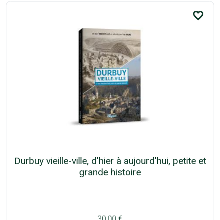
favorite_border
Durbuy vieille-ville, d'hier à aujourd'hui, petite et
grande histoire
30,00 €