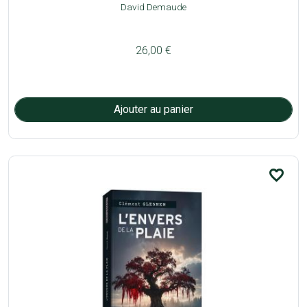
David Demaude
26,00 €
favorite_border