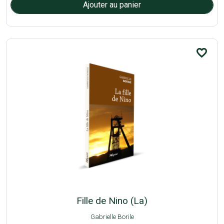
favorite_border
Fille de Nino (La)
Gabrielle Borile