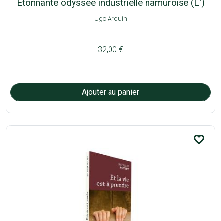
Etonnante odyssée industrielle namuroise (L')
Ugo Arquin
32,00 €
favorite_border