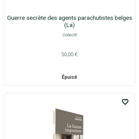
Guerre secrète des agents parachutistes belges
(La)
Collectif
50,00 €
Épuisé
favorite_border