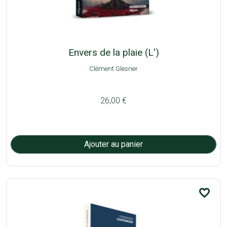
Envers de la plaie (L')
Clément Glesner
26,00 €
favorite_border